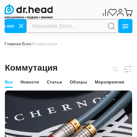
 оплату СБП ->>>
Дарим 1000 бонусов за оплату СБП
Главная
Блог
Коммутация
/
/
Коммутация
Все
Новости
Статьи
Обзоры
Мероприятия
Т