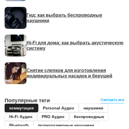
Гид: как выбрать беспроводные
наушники
Hi-Fi для дома: как выбрать акустическую
систему
Снятие слепков для изготовления
индивидуальных насадок и берушей
Популярные теги
Смотреть все
коммутация
Personal Аудио
наушники
Hi-Fi Аудио
PRO Аудио
беспроводные
Bluetooth
полноразмерные наушники