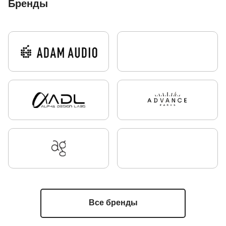
Бренды
True Wireless
вставные наушники
Sony
акустические системы
выставки
Музыка
Саша Плейстон
Sennheiser
плееры
усилители
винил
Custom Shop
Леон Вайбридж
Dr.Head
беспроводные наушники
High End
ANC
Гейминг
IEM
беспроводные колонки
микрофоны
ЦАП
виниловые пластинки
проигрыватели винила
FAQ
CES
внутриканальные наушники
гарнитуры
Audio-Technica
beyerdynamic
Bowers&Wilkins
полочная акустика
Илья Саундберг
High End наушники
Klipsch
рейтинги
JBL
Все бренды
Astell&Kern
Noble Audio
наушники и personal аудио
акустика и hi-fi аудио