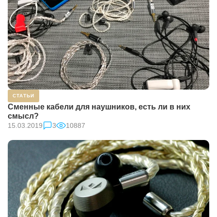
СТАТЬИ
Сменные кабели для наушников, есть ли в них
смысл?
15.03.2019
3
10887