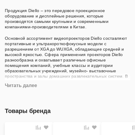
Продукция Diello – это передовое проекционное
оборудование и дисплейные решения, которые
производятся самыми крупными и современными
компаниями-производителями в Китае.
Основной ассортимент видеопроекторов Diello составляют
портативные и ультракороткофокусные модели с
разрешением от XGA до WUXGA, обладающие средней и
высокой яркостью. Сфера применения проекторов Diello
разнообразна и охватывает различные офисные
помещения компаний, учебные классы и аудитории
образовательных учреждений, музейно- выставочные
пространства и залы домашних развлекательных систем. В
качестве источников света используются как лампы, так и
Читать далее
высокотехнологичные лазеры.
Профессиональные дисплеи и видеостены Diello
отличаются высокими показателями яркости, надежностью
и безупречным качеством изображения. Diello предлагает
Товары бренда
дисплейные решения для различных сфер бизнеса, в числе
которых образование, государственный сектор, гостиничное
дело, розничная торговля и др.