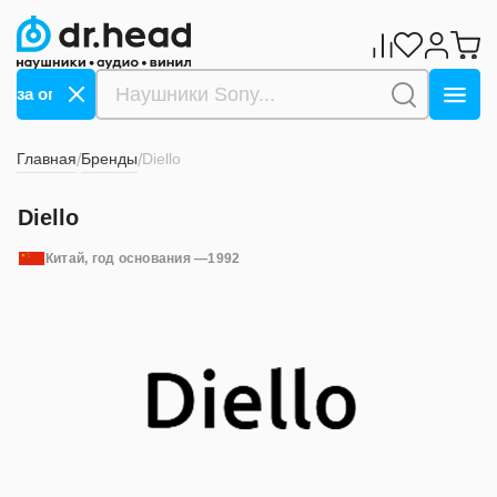
в за оплату СБП ->>>
Дарим 1000 бонусов за оплату
Главная
Бренды
Diello
/
/
Diello
Китай
, год основания —
1992