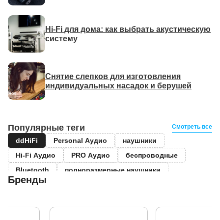
Hi-Fi для дома: как выбрать акустическую
систему
Снятие слепков для изготовления
индивидуальных насадок и берушей
Популярные теги
Смотреть все
ddHiFi
Personal Аудио
наушники
Hi-Fi Аудио
PRO Аудио
беспроводные
Bluetooth
полноразмерные наушники
Бренды
True Wireless
вставные наушники
Sony
акустические системы
выставки
Музыка
Саша Плейстон
Sennheiser
плееры