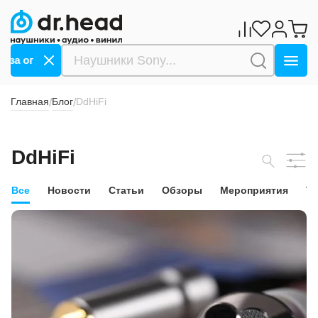
за оплату СБП ->>>
Дарим 1000 бонусов за оплату С
Главная
Блог
DdHiFi
/
/
DdHiFi
Все
Новости
Статьи
Обзоры
Мероприятия
Т