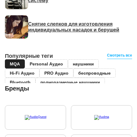
систему
Снятие слепков для изготовления
индивидуальных насадок и берушей
Популярные теги
Смотреть все
MQA
Personal Аудио
наушники
Hi-Fi Аудио
PRO Аудио
беспроводные
Bluetooth
полноразмерные наушники
Бренды
True Wireless
вставные наушники
Sony
акустические системы
выставки
Музыка
Саша Плейстон
Sennheiser
плееры
винил
усилители
Custom Shop
Леон Вайбридж
Dr.Head
беспроводные наушники
High End