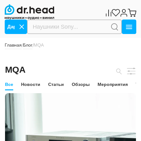
Дарим 1000 бонусов за оплату СБП ->>>
Дарим 10
Главная
Блог
MQA
/
/
MQA
Все
Новости
Статьи
Обзоры
Мероприятия
Т