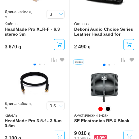
Длина кабеля,
3
м
Кабель
Оголовье
HeadMade Pro XLR-F - 6.3
Dekoni Audio Choice Series
stereo 3m
Leather Headband for
Beyerdynamic
3 670
2 490
Длина кабеля,
0.5
м
Кабель
Акустический экран
HeadMade Pro 3.5-f - 3.5-m
SE Electronics RF-X Black
0.5m
9 010
2 100
-18%
10 990