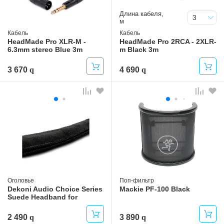
Длина кабеля,
3
м
Кабель
Кабель
HeadMade Pro XLR-M -
HeadMade Pro 2RCA - 2XLR-
6.3mm stereo Blue 3m
m Black 3m
3 670
4 690
Оголовье
Поп-фильтр
Dekoni Audio Choice Series
Mackie PF-100 Black
Suede Headband for
Beyerdynamic
2 490
3 890