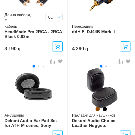
Длина кабеля,
0.62
м
Кабель
Переходник
HeadMade Pro 2RCA - 2RCA
ddHiFi DJ44B Mark II
Black 0.62m
3 190
4 290
Амбушюры
Накладки для наушников
Dekoni Audio Ear Pad Set
Dekoni Audio Choice
for ATH-M series, Sony
Leather Nuggets
Headphone Headband