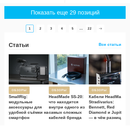
Показать еще 29 позиций
1
2
3
4
5
...
22
Статьи
Все статьи
ОБЗОРЫ
ОБЗОРЫ
ОБЗОРЫ
SmallRig:
HeadMade SS-20:
Кабели HeadMade
модульные
что находится
Stradivarius:
аксессуары для
внутри одного из
Bennett, Red
удобной съёмки на
самых сложных
Diamond и Jupiter
смартфон
кабелей бренда
— в чём разница?