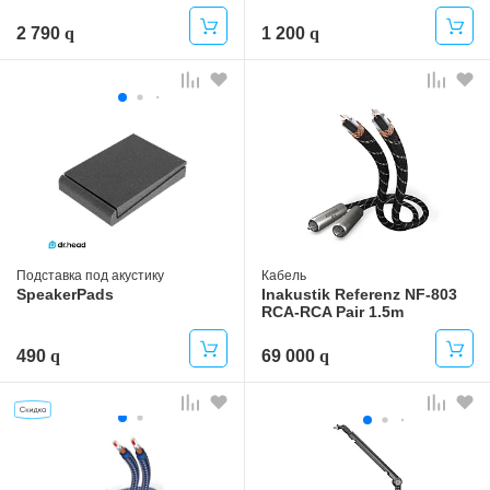
2 790
1 200
Подставка под акустику
Кабель
SpeakerPads
Inakustik Referenz NF-803
RCA-RCA Pair 1.5m
490
69 000