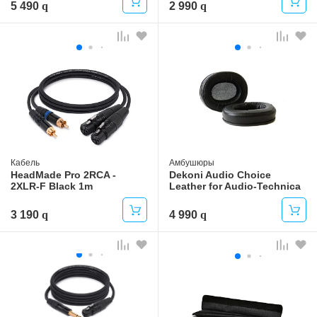
5 490
2 990
Кабель
Амбушюры
HeadMade Pro 2RCA -
Dekoni Audio Choice
2XLR-F Black 1m
Leather for Audio-Technica
Series
3 190
4 990