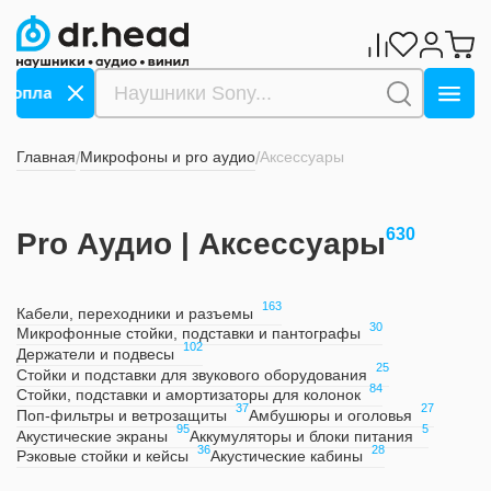
 оплату СБП ->>>
Дарим 1000 бонусов за оплату СБП
Главная
Микрофоны и pro аудио
Аксессуары
/
/
630
Pro Аудио | Аксессуары
163
Кабели, переходники и разъемы
30
Микрофонные стойки, подставки и пантографы
102
Держатели и подвесы
25
Стойки и подставки для звукового оборудования
84
Стойки, подставки и амортизаторы для колонок
37
27
Поп-фильтры и ветрозащиты
Амбушюры и оголовья
95
5
Акустические экраны
Аккумуляторы и блоки питания
36
28
Рэковые стойки и кейсы
Акустические кабины