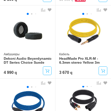
Амбушюры
Кабель
Dekoni Audio Beyerdynamic
HeadMade Pro XLR-M -
DT Series Choice Suede
6.3mm stereo Yellow 3m
4 990
3 670