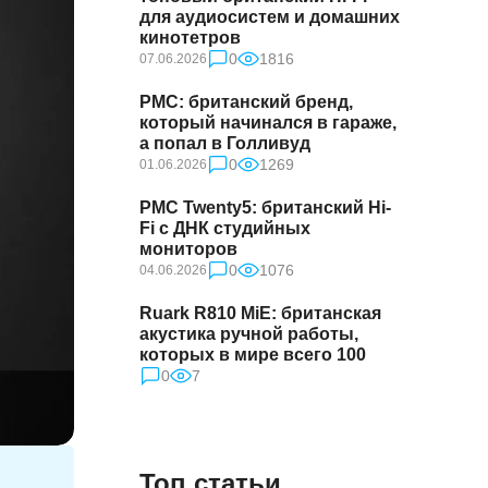
для аудиосистем и домашних
кинотетров
0
1816
07.06.2026
PMC: британский бренд,
который начинался в гараже,
а попал в Голливуд
0
1269
01.06.2026
PMC Twenty5: британский Hi-
Fi с ДНК студийных
мониторов
0
1076
04.06.2026
Ruark R810 MiE: британская
акустика ручной работы,
которых в мире всего 100
0
7
Топ статьи