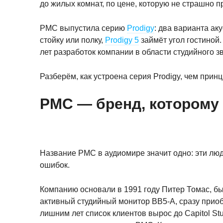
до жилых комнат, по цене, которую не страшно п
PMC выпустила серию
Prodigy
: два варианта а
стойку или полку,
Prodigy 5
займёт угол гостиной.
лет разработок компании в области студийного зв
Разберём, как устроена серия Prodigy, чем прин
PMC — бренд, которому
Название PMC в аудиомире значит одно: эти лю
ошибок.
Компанию основали в 1991 году Питер Томас, б
активный студийный монитор BB5-A, сразу приобр
лишним лет список клиентов вырос до Capitol Stud