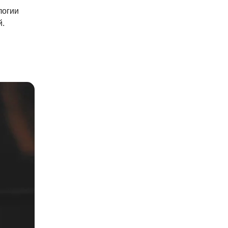
логии
й.