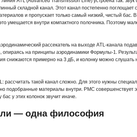
иния ATL (Advanced Transmission Line) устроена так: звук 
линный складной канал. Этот канал постепенно поглощает 
териалов и пропускает только самый низкий, чистый бас. В
ё это умещается внутри компактного полочника. Поэтому ма
 аэродинамический рассекатель на выходе ATL-канала пода
о, опираясь на принципы аэродинамики Формулы-1. Результ
ия снижаются примерно на 3 дБ, и колонку можно слушать 
L: рассчитать такой канал сложно. Для этого нужны специа
льно подобранные материалы внутри. PMC совершенствует э
 бас у этих колонок звучит иначе.
дели — одна философия