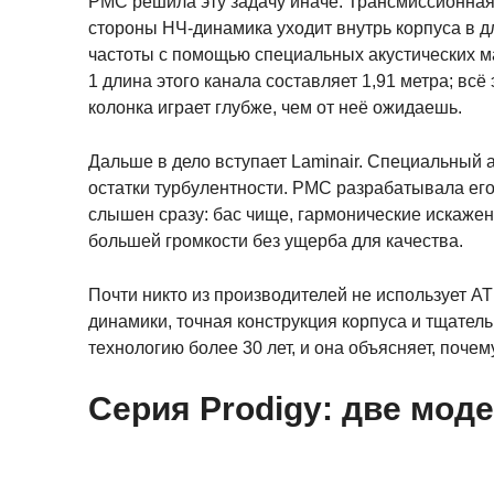
PMC решила эту задачу иначе. Трансмиссионная л
стороны НЧ-динамика уходит внутрь корпуса в д
частоты с помощью специальных акустических ма
1 длина этого канала составляет 1,91 метра; вс
колонка играет глубже, чем от неё ожидаешь.
Дальше в дело вступает Laminair. Специальный
остатки турбулентности. PMC разрабатывала ег
слышен сразу: бас чище, гармонические искажен
большей громкости без ущерба для качества.
Почти никто из производителей не использует AT
динамики, точная конструкция корпуса и тщате
технологию более 30 лет, и она объясняет, почему
Серия Prodigy: две мо