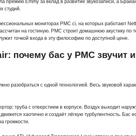
а премию Emmy за вклад в развитие звукозаписи, а Брайа
х студий.
фессиональных мониторах PMC ci, на которых работают Netfl
 рассчитан на гостиную. PMC строит домашнюю акустику по 
лужит точкой входа в эту философию по доступной цене.
ir: почему бас у PMC звучит 
нужно разобраться с одной технологией. Весь звуковой хар
ртор: труба с отверстием в корпусе. Воздух выходит наружу
движется хаотично и создаёт лёгкую турбулентность. Бас ес
а громкости.