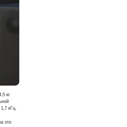
5 кг.
ьной
1,7 кГц.
ра это