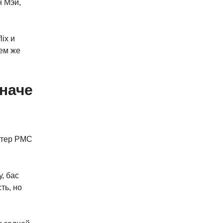
н Мэй,
ix и
тем же
иначе
актер PMC
, бас
ть, но