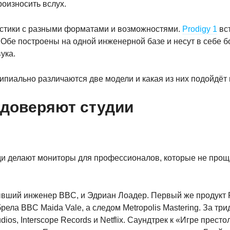
роизносить вслух.
кустики с разными форматами и возможностями.
Prodigy 1
вст
 Обе построены на одной инженерной базе и несут в себе б
ука.
ципиально различаются две модели и какая из них подойдёт 
 доверяют студии
ди делают мониторы для профессионалов, которые не про
ывший инженер BBC, и Эдриан Лоадер. Первый же продукт
ела BBC Maida Vale, а следом Metropolis Mastering. За три
ios, Interscope Records и Netflix. Саундтрек к «Игре престо