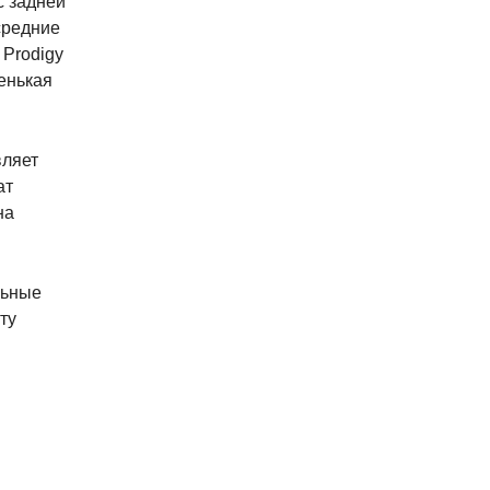
с задней
средние
 Prodigy
ленькая
вляет
ат
на
льные
ту