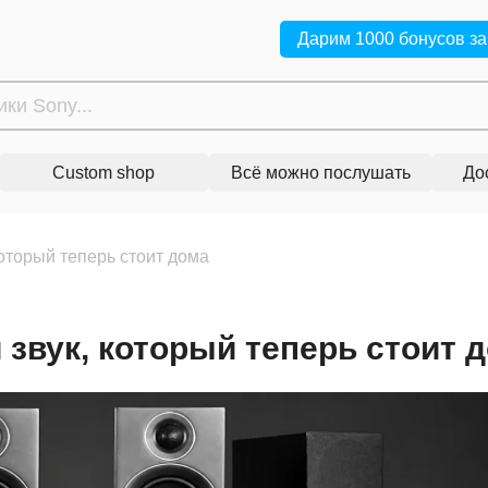
Дарим 1000 бонусов за
Custom shop
Всё можно послушать
До
который теперь стоит дома
 звук, который теперь стоит 