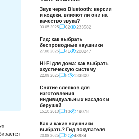
Звук через Bluetooth: версии
и кодеки, влияют ли они на
качество звука?
62
233582
03.05.2025
Гид: как выбрать
беспроводные наушники
41
200247
27.08.2025
Hi-Fi для дома: как выбрать
акустическую систему
8
133800
22.09.2025
Снятие слепков для
изготовления
индивидуальных насадок и
берушей
10
49078
15.10.2013
Как и какие наушники
же
выбрать? Гид покупателя
обирается
2
48984
23.08.2025