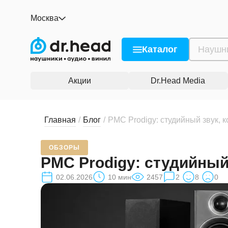
Москва
Каталог
Акции
Dr.Head Media
Главная
/
Блог
/
PMC Prodigy: студийный звук, 
ОБЗОРЫ
PMC Prodigy: студийный
02.06.2026
10
мин
2457
2
8
0