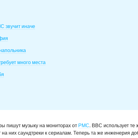
MC звучит иначе
офия
 напольника
требует много места
бя
ёры пишут музыку на мониторах от
PMC
. BBC использует те 
т на них саундтреки к сериалам. Теперь та же инженерия д