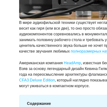
В мире аудиофильской техники существует негла
весит как гиря (или все две), то оно просто об
аудиокомпонентов соревновались в монументаль
занимать половину рабочего стола и требовать
ценитель качественного звука больше не хочет 
качестве звучания любимых
полноразмерных на
Американская компания
HeadAmp
, известная б
Взяв за основу легендарный дизайн Кевина Гил
года на переосмысление архитектуры флагманск
CFA3 Deluxe Edition
, который наглядно показыва
могут уживаться в компактном корпусе.
Содержание