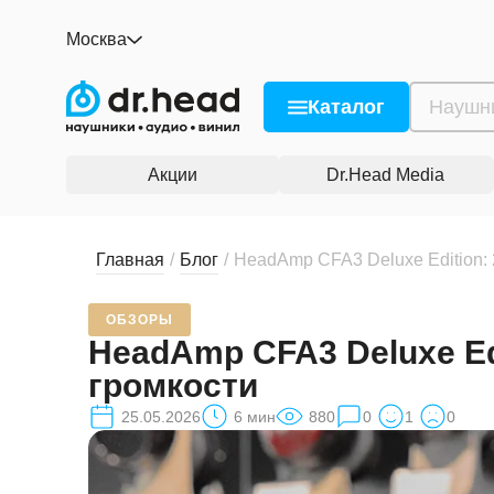
Москва
Каталог
Акции
Dr.Head Media
Главная
/
Блог
/
HeadAmp CFA3 Deluxe Edition: 
ОБЗОРЫ
HeadAmp CFA3 Deluxe Ed
громкости
25.05.2026
6
мин
880
0
1
0