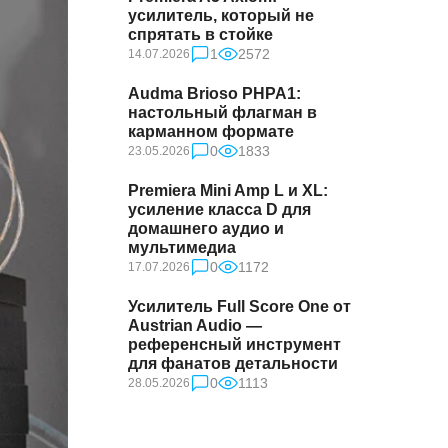
усилитель, который не
спрятать в стойке
1
2572
14.07.2026
Audma Brioso PHPA1:
настольный флагман в
карманном формате
0
1833
23.05.2026
Premiera Mini Amp L и XL:
усиление класса D для
домашнего аудио и
мультимедиа
0
1172
17.07.2026
Усилитель Full Score One от
Austrian Audio —
референсный инструмент
для фанатов детальности
0
1113
28.05.2026