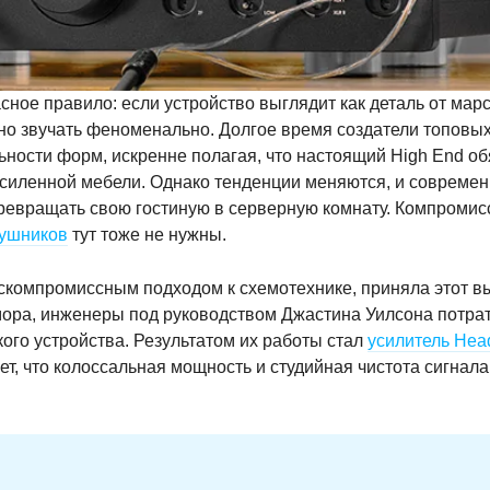
сное правило: если устройство выглядит как деталь от мар
язано звучать феноменально. Долгое время создатели топовы
ности форм, искренне полагая, что настоящий High End об
 усиленной мебели. Однако тенденции меняются, и совреме
превращать свою гостиную в серверную комнату. Компромис
ушников
тут тоже не нужны.
ескомпромиссным подходом к схемотехнике, приняла этот в
мора, инженеры под руководством Джастина Уилсона потра
ого устройства. Результатом их работы стал
усилитель He
ет, что колоссальная мощность и студийная чистота сигнал