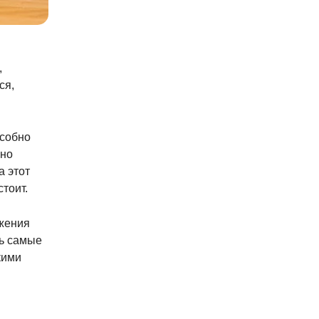
,
ся,
особно
нно
а этот
стоит.
ажения
ть самые
кими