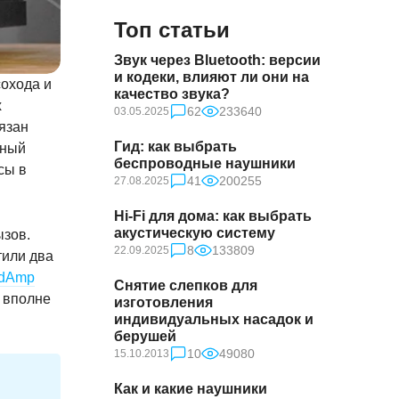
Топ статьи
Звук через Bluetooth: версии
и кодеки, влияют ли они на
сохода и
качество звука?
х
62
233640
03.05.2025
язан
Гид: как выбрать
нный
беспроводные наушники
сы в
41
200255
27.08.2025
Hi-Fi для дома: как выбрать
акустическую систему
ызов.
8
133809
22.09.2025
тили два
adAmp
Снятие слепков для
а вполне
изготовления
индивидуальных насадок и
берушей
10
49080
15.10.2013
Как и какие наушники