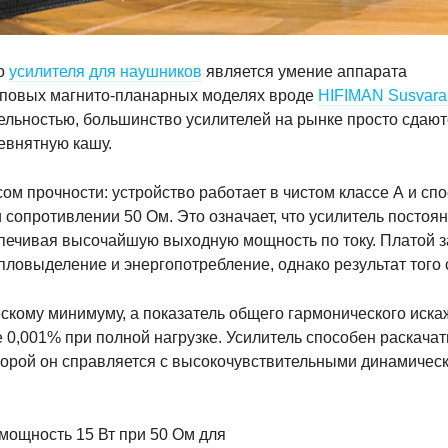
го
усилителя для наушников
является умение аппарата
топовых магнито-планарных моделях вроде
HIFIMAN Susvara
ельностью, большинство усилителей на рынке просто сдают
евнятную кашу.
м прочности: устройство работает в чистом классе А и сп
 сопротивлении 50 Ом. Это означает, что усилитель постоя
печивая высочайшую выходную мощность по току. Платой з
ловыделение и энергопотребление, однако результат того 
скому минимуму, а показатель общего гармонического иск
0,001% при полной нагрузке. Усилитель способен раскача
которой он справляется с высокочувствительными динамичес
мощность 15 Вт при 50 Ом для