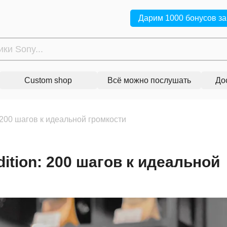
Дарим 1000 бонусов за
Custom shop
Всё можно послушать
До
200 шагов к идеальной громкости
ition: 200 шагов к идеальной