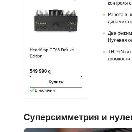
контроля 
Работа в ч
динамика и
Два режим
Нулевая об
HeadAmp CFA3 Deluxe
THD+N все
Edition
громкости
549 990
Купить
В наличии
Суперсимметрия и нуле