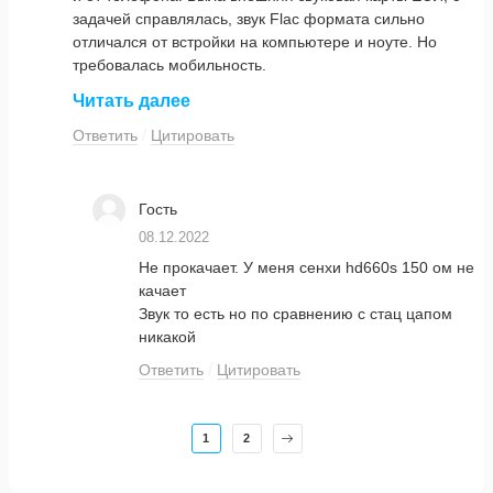
задачей справлялась, звук Flac формата сильно
отличался от встройки на компьютере и ноуте. Но
требовалась мобильность.
Спасибо сотрудникам на Новодмитровской, помогли
Читать далее
прослушать и сравнить различные варианты. Не
сильно разбираюсь в этих резисторах на схеме Р2Р, но
Ответить
Цитировать
качество звука, конечно, пока лучшее, что я слушал.
Запас громкости отличный, наушники на 150 Ом
хорошо прокачивают, изменений в качестве нет потому
Гость
как громкость реализована на 99 релюшках. Своего
08.12.2022
рода олдскул в маленькой коробочке.
Не прокачает. У меня сенхи hd660s 150 ом не
качает
Звук то есть но по сравнению с стац цапом
никакой
Ответить
Цитировать
1
2