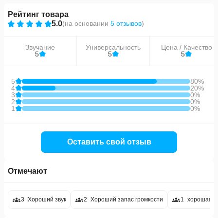
Рейтинг товара
5.0
(
на основании
5 отзывов
)
Звучание
Универсальность
Цена / Качество
5
5
5
5
80%
4
20%
3
0%
2
0%
1
0%
Оставить свой отзыв
Отмечают
3
Хороший звук
2
Хороший запас громкости
1
хорошая д