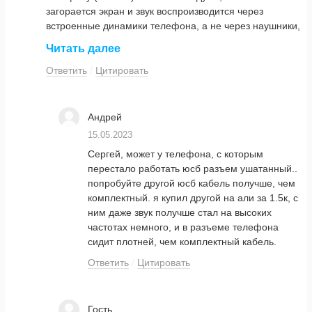
загорается экран и звук воспроизводится через
встроенные динамики телефона, а не через наушники,
подключенные к cayin ru 6. При этом с другого
Читать далее
телефона (android) все работает. Подскажите,
пожалуйста, как это исправить?
Ответить
Цитировать
Андрей
15.05.2023
Сергей, может у телефона, с которым
перестало работать юсб разъем ушатанный..
попробуйте другой юсб кабель получше, чем
комплектный. я купил другой на али за 1.5к, с
ним даже звук получше стал на высоких
частотах немного, и в разъеме телефона
сидит плотней, чем комплектный кабель.
Ответить
Цитировать
Гость