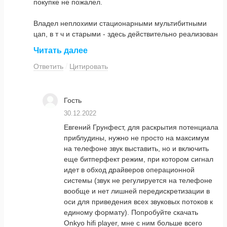
покупке не пожалел.
Владел неплохими стационарными мультибитными
цап, в т ч и старыми - здесь действительно реализован
схожий звук. Для ценителей - находка. Есть нюансы -
Читать далее
регулировать звук нужно с ЦАПа, а в телефоне
громкость по умолчанию выставлять на максимум,
Ответить
Цитировать
тогда шумов (на которые иногда жалуюся) нету.
Гость
30.12.2022
Евгений Грунфест, для раскрытия потенциала
приблудины, нужно не просто на максимум
на телефоне звук выставить, но и включить
еще битперфект режим, при котором сигнал
идет в обход драйверов операционной
системы (звук не регулируется на телефоне
вообще и нет лишней передискретизации в
оси для приведения всех звуковых потоков к
единому формату). Попробуйте скачать
Onkyo hifi player, мне с ним больше всего