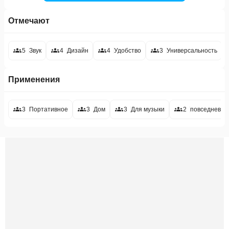
Отмечают
5
Звук
4
Дизайн
4
Удобство
3
Универсальность
Применения
3
Портативное
3
Дом
3
Для музыки
2
повседневно