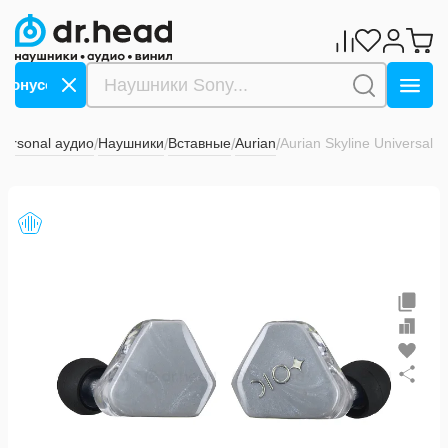
онусов за оплату СБП ->>>
Дарим 1000 бонусов за о
personal аудио
Наушники
Вставные
Aurian
Aurian Skyline Universal
/
/
/
/
33