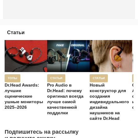
Статьи
ТОПЫ
СТАТЬИ
СТАТЬИ
С
Dr.Head Awards:
Pro Audio в
Новый
Об
лучшие
Dr.Head: почему
конструктор для
Au
сценические
оригинал всегда
создания
ср
ушные мониторы
лучше самой
индивидуального
им
2025–2026
качественной
дизайна
со
подделки
наушников на
сайте Dr.Head
Подпишитесь на рассылку