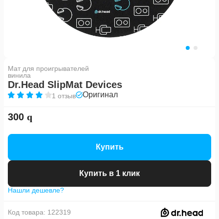
Мат для проигрывателей
винила
Dr.Head SlipMat Devices
Оригинал
1 отзыв
300
Купить
Купить в 1 клик
Нашли дешевле?
Код товара:
122319