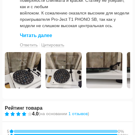
поверхности слипмата и краски. Статику не убирает,
как и с любым
войлоком. К сожалению оказался высоким для модели
проигрывателя Pro-Ject T1 PHONO SB, так как у
модели не слишком высокая центральная ось.
Читать далее
Ответить
Цитировать
Рейтинг товара
4.0
(
на основании
1 отзывов
)
5
0%