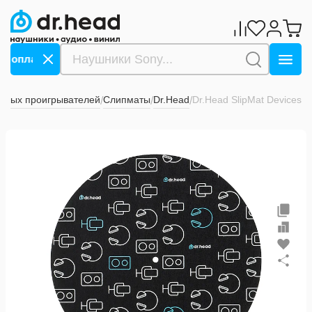
а оплату СБП ->>>
Дарим 1000 бонусов за оплату СБ
ловых проигрывателей
Слипматы
Dr.Head
Dr.Head SlipMat Devices
/
/
/
1