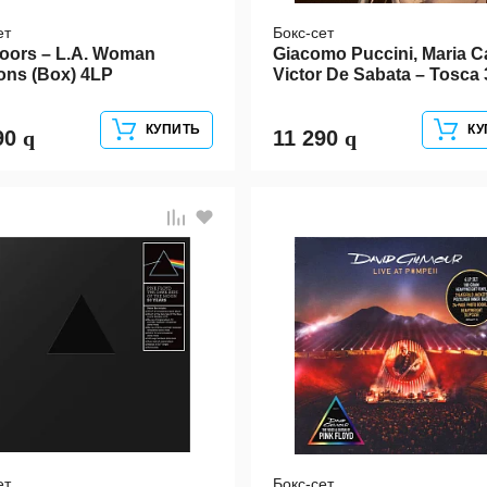
ет
Бокс-сет
oors – L.A. Woman
Giacomo Puccini, Maria Ca
ons (Box) 4LP
Victor De Sabata – Tosca
КУПИТЬ
КУ
90
11 290
ет
Бокс-сет