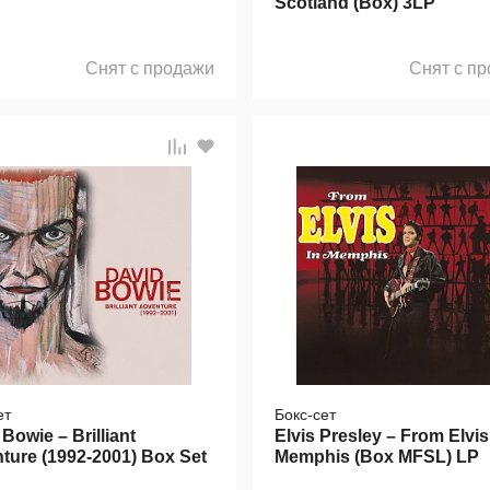
Scotland (Box) 3LP
Снят с продажи
Снят с п
ет
Бокс-сет
Bowie – Brilliant
Elvis Presley – From Elvis
ture (1992-2001) Box Set
Memphis (Box MFSL) LP