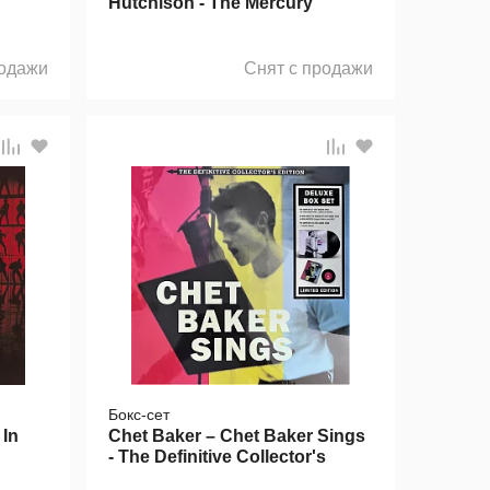
Hutchison - The Mercury
Demos LP
родажи
Снят с продажи
Бокс-сет
 In
Chet Baker – Chet Baker Sings
- The Definitive Collector's
Edition (Box) LP