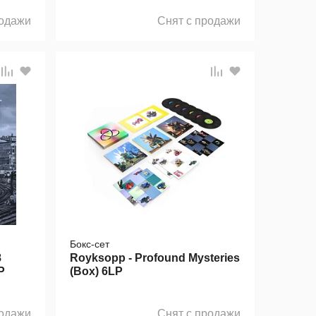
родажи
Снят с продажи
Бокс-сет
8
Royksopp - Profound Mysteries
P
(Box) 6LP
родажи
Снят с продажи