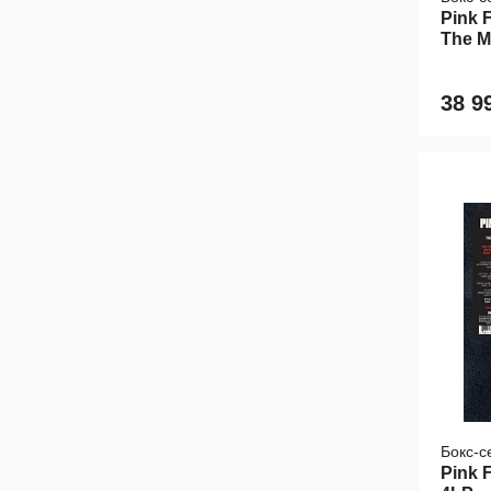
Pink 
The M
(4LP
38 9
Бокс-с
Pink F