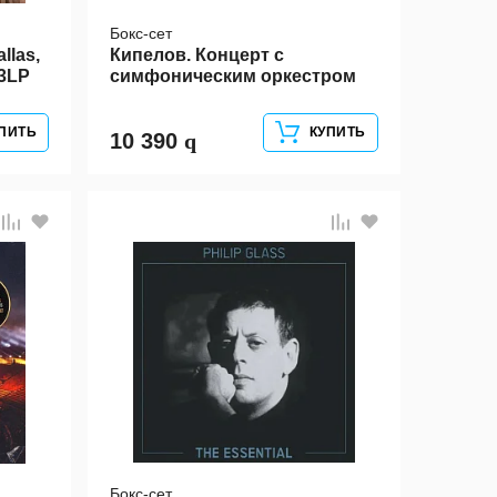
Бокс-сет
llas,
Кипелов. Концерт с
 3LP
симфоническим оркестром
3LP
ПИТЬ
КУПИТЬ
10 390
Бокс-сет