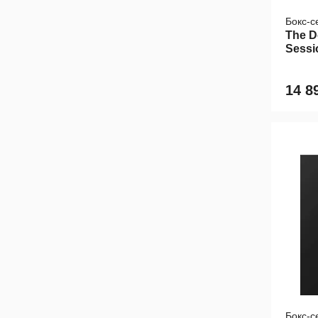
Бокс-с
The D
Sessi
14 8
Бокс-с