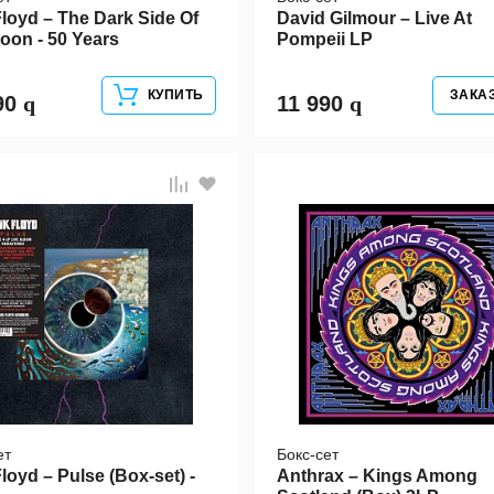
Floyd – The Dark Side Of
David Gilmour – Live At
oon - 50 Years
Pompeii LP
+2CD+2BR+DVD)
КУПИТЬ
ЗАКА
90
11 990
ет
Бокс-сет
loyd – Pulse (Box-set) -
Anthrax – Kings Among