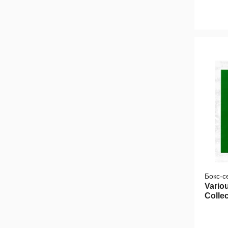
Бокс-с
Variou
Colle