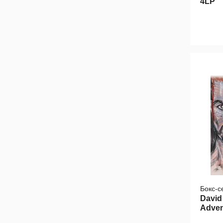
4LP
Бокс-с
David 
Adven
18LP