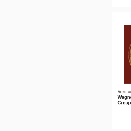
Бокс-с
Wagne
Cresp