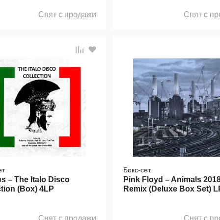
Снят с продажи
Снят с п
ет
Бокс-сет
s – The Italo Disco
Pink Floyd – Animals 201
ction (Box) 4LP
Remix (Deluxe Box Set) L
Снят с продажи
Снят с п