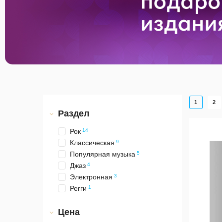
1
2
Раздел
Рок
14
Классическая
9
Популярная музыка
5
Джаз
4
Электронная
3
Регги
1
Цена