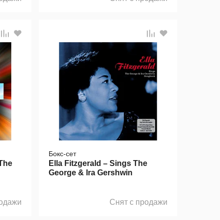
Бокс-сет
The
Ella Fitzgerald – Sings The
George & Ira Gershwin
Songbook (Box Set) 5LP
родажи
Снят с продажи