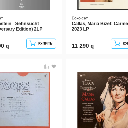
ет
Бокс-сет
tein - Sehnsucht
Callas, Maria Bizet: Carm
versary Edition) 2LP
2023 LP
КУПИТЬ
КУ
90
11 290