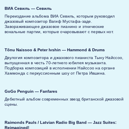
ВИА Севиль — Севиль
Переиздание альбома ВИА Севиль, которым руководил
джазовый композитор Вагиф Мустафа-заде.
Завораживающее джазовое пианино и этнические
вокальные партии, которые очаровывают с первых нот.
Tõnu Naissoo & Peter Ivshin — Hammond & Drums
Двулогия композитора и джазового пианиста Тыну Найссоо,
выпущенная в честь 70-летнего юбилея музыканта.
Подборка композиций в исполнении Найссоо на органе
Хаммонда с перкуссионным шоу от Петра Ившина.
GoGo Penguin — Fanfares
Дебютный альбом современных звезд британской джазовой
сцены.
Raimonds Pauls / Latvian Radio Big Band — Jazz Suites:
Reimagined!