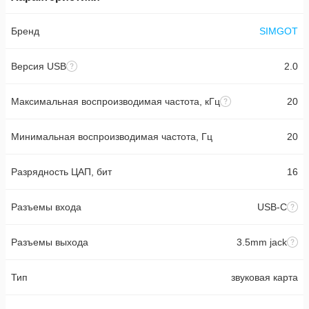
Бренд
SIMGOT
Версия USB
2.0
Максимальная воспроизводимая частота, кГц
20
Минимальная воспроизводимая частота, Гц
20
Разрядность ЦАП, бит
16
Разъемы входа
USB-C
Разъемы выхода
3.5mm jack
Тип
звуковая карта