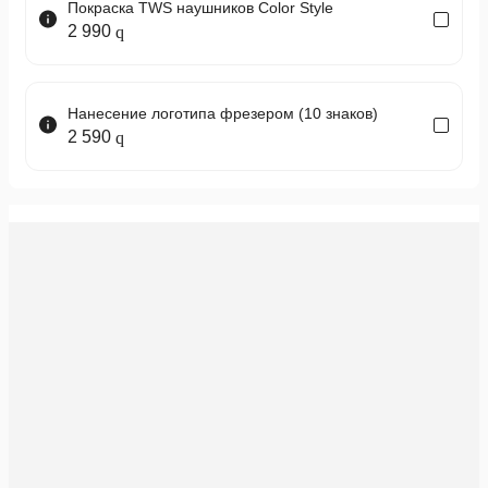
Покраска TWS наушников Color Style
2 990
Нанесение логотипа фрезером (10 знаков)
2 590
Нанесение логотипа лазером (10 знаков)
2 590
Индивидуальные насадки Dr.Head MiniCanal
9 980