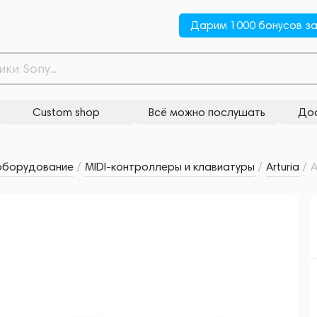
10 990
Дарим 1000 бонусов за
опутствующие товары
Аналогичные товары
Custom shop
Всё можно послушать
Дос
оборудование
/
MIDI-контроллеры и клавиатуры
/
Arturia
/
A