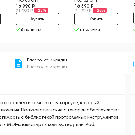
PRO 80 ohm
PRO 32 ohm
16 990
16 390
-23%
-25%
21 990
21 990
Купить
Купить
В наличии
В наличии
Рассрочка и кредит
Рассрочка и кредит
д-контроллер в компактном корпусе, который
ключения. Пользовательские сценарии обеспечивают
стимость с библиотекой программных инструментов
ть MIDI-клавиатуру к компьютеру или iPad.