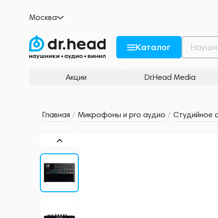
Arturia MiniLAB 3 Deep Black
Москва
1 отзыв
1
Описание и характеристики
С
Рейтинг и отзывы
Каталог
Акции
Dr.Head Media
Главная
/
Микрофоны и pro аудио
/
Студийное 