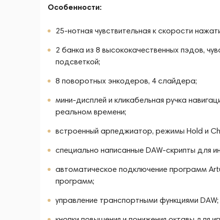
Особенности:
25-нотная чувствительная к скорости нажат
2 банка из 8 высококачественных пэдов, чу
подсветкой;
8 поворотных энкодеров, 4 слайдера;
мини-дисплей и кликабельная ручка навигац
реальном времени;
встроенный арпеджиатор, режимы Hold и Ch
специально написанные DAW-скрипты для ин
автоматическое подключение программ Artu
программ;
управление транспортными функциями DAW;
кнопки повышения и понижения октавы для и