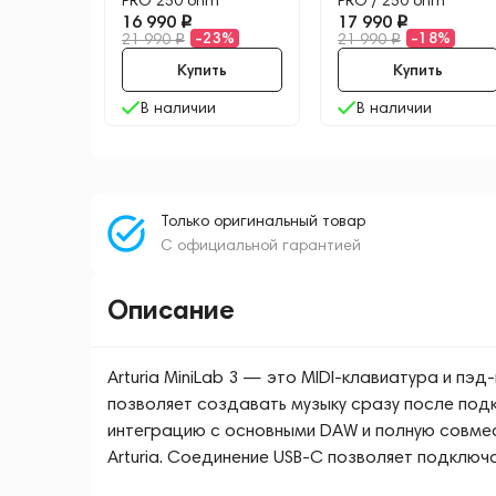
PRO 250 ohm
PRO / 250 ohm
16 990
17 990
-23%
-18%
21 990
21 990
Купить
Купить
В наличии
В наличии
Только оригинальный товар
С официальной гарантией
Описание
Arturia MiniLab 3 — это MIDI-клавиатура и пэ
позволяет создавать музыку сразу после под
интеграцию с основными DAW и полную совме
Arturia. Соединение USB-C позволяет подключа