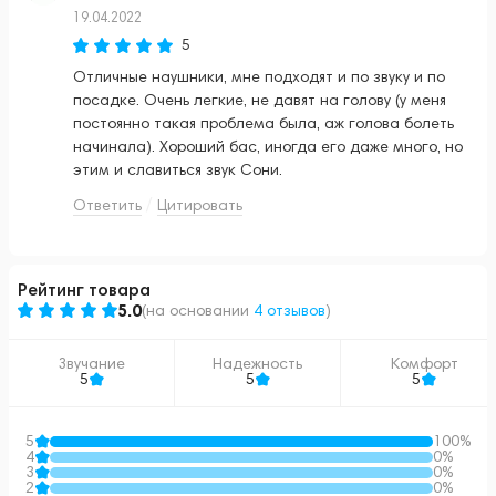
19.04.2022
5
Отличные наушники, мне подходят и по звуку и по
посадке. Очень легкие, не давят на голову (у меня
постоянно такая проблема была, аж голова болеть
начинала). Хороший бас, иногда его даже много, но
этим и славиться звук Сони.
Ответить
Цитировать
Рейтинг товара
5.0
(
на основании
4 отзывов
)
Звучание
Надежность
Комфорт
5
5
5
5
100%
4
0%
3
0%
2
0%