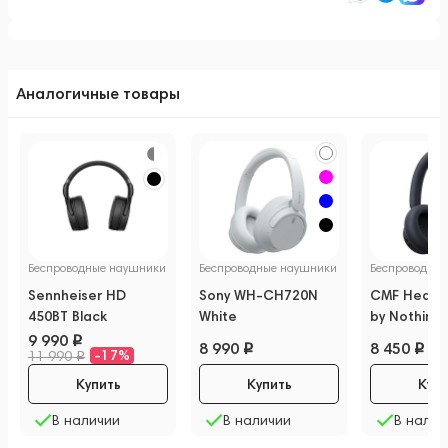
Аналогичные товары
Беспроводные наушники
Беспроводные наушники
Беспроводны
Sennheiser HD
Sony WH-CH720N
CMF Headp
450BT Black
White
by Nothing
Grey
9 990
8 990
8 450
-17%
11 990
Купить
Купить
Купи
В наличии
В наличии
В налич