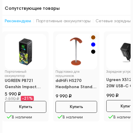
Сопутствующие товары
Рекомендуем
Портативные аккумуляторы
Сетевые зарядные
Портативный
Подставка для
Зарядное устрой
аккумулятор
наушников
Ugreen X512 
UGREEN PB721
ddHiFi HS270
20W USB-C 
Genshin Impact
Headphone Stand
Black
Edition Nexode
Standard Edition
5 990
990
9 990
-21%
7 590
20000mAh 130W
Brown
Купит
Купить
Купить
В наличии
В наличии
В наличи