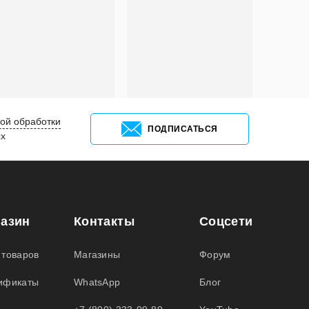
ой обработки
ПОДПИСАТЬСЯ
ых
газин
Контакты
Coцсети
 товаров
Магазины
Форум
ификаты
WhatsApp
Блог