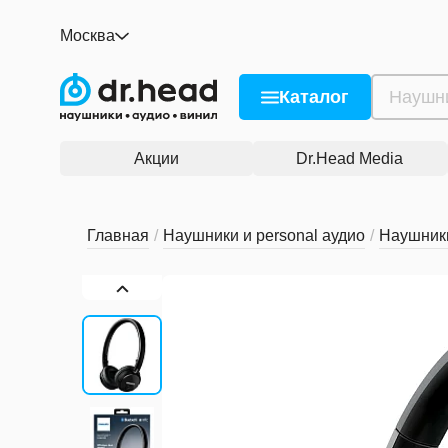
Philips SHB6250/00
Москва
нет отзывов
0
Описание и характеристики
Рейтинг и отзывы
Со
Каталог
Акции
Dr.Head Media
Главная
/
Наушники и personal аудио
/
Наушник