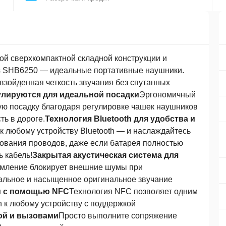
ой сверхкомпактной складной конструкции и
ips SHB6250 — идеальные портативные наушники.
зойденная четкость звучания без спутанных
улируются для идеальной посадки
Эргономичный
ую посадку благодаря регулировке чашек наушников
ь в дороге.
Технология Bluetooth для удобства и
к любому устройству Bluetooth — и наслаждайтесь
зования проводов, даже если батарея полностью
ь кабель!
Закрытая акустическая система для
мление блокирует внешние шумы при
альное и насыщенное оригинальное звучание
м с помощью NFC
Технология NFC позволяет одним
h к любому устройству с поддержкой
ой и вызовами
Просто выполните сопряжение