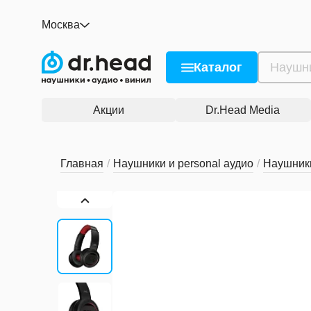
JVC HA-XP50BT Black
Москва
нет отзывов
0
Описание и характеристики
Рейтинг и отзывы
Со
Каталог
Акции
Dr.Head Media
Главная
/
Наушники и personal аудио
/
Наушник