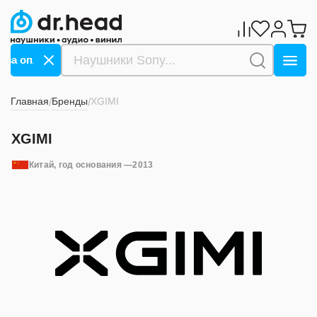
 за оплату СБП ->>>
Дарим 1000 бонусов за оплату 
Главная
Бренды
XGIMI
/
/
XGIMI
Китай
, год основания —
2013