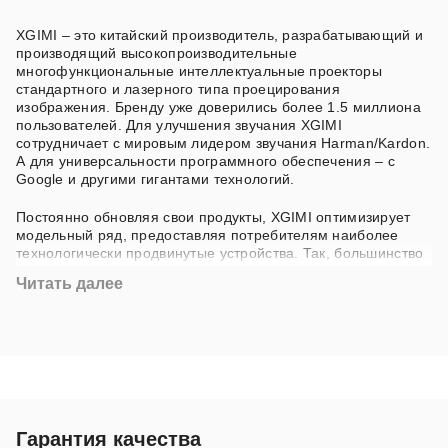
XGIMI – это китайский производитель, разрабатывающий и
производящий высокопроизводительные
многофункциональные интеллектуальные проекторы
стандартного и лазерного типа проецирования
изображения. Бренду уже доверились более 1.5 миллиона
пользователей. Для улучшения звучания XGIMI
сотрудничает с мировым лидером звучания Harman/Kardon.
А для универсальности программного обеспечения – с
Google и другими гигантами технологий.
Постоянно обновляя свои продукты, XGIMI оптимизирует
модельный ряд, предоставляя потребителям наиболее
технологически продвинутые устройства. Так, большинство
проекторов бренда имеет автоматические функции и
Читать далее
технологии собственного производства на базе
искусственного интеллекта, такие как коррекция
трапецеидальных искажений, автофокусировка,
преодоление препятствий на пути луча проекции,
выравнивание экрана и регулировка яркостью.
Все проекторы XGIMI сертифицированы аудиторской
компанией, как устройства с низким уровнем излучения
синего света.
Гарантия качества