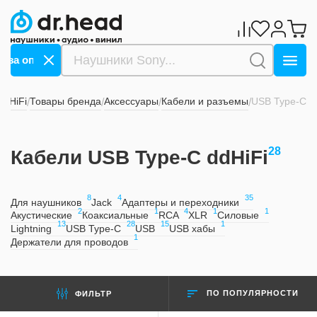
 за оплату СБП ->>>
Дарим 1000 бонусов за оплату 
ddHiFi
Товары бренда
Аксессуары
Кабели и разъемы
USB Type-C
/
/
/
/
28
Кабели USB Type-C ddHiFi
8
4
35
Для наушников
Jack
Адаптеры и переходники
2
1
4
1
1
Акустические
Коаксиальные
RCA
XLR
Силовые
13
28
15
1
Lightning
USB Type-C
USB
USB хабы
1
Держатели для проводов
ПО ПОПУЛЯРНОСТИ
ФИЛЬТР