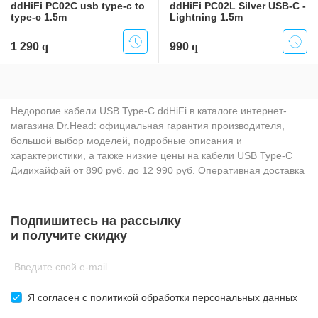
ddHiFi PC02C usb type-c to
ddHiFi PC02L Silver USB-C -
type-c 1.5m
Lightning 1.5m
1 290
990
Недорогие кабели USB Type-C ddHiFi в каталоге интернет-
магазина Dr.Head: официальная гарантия производителя,
большой выбор моделей, подробные описания и
характеристики, а также низкие цены на кабели USB Type-C
Дидихайфай от 890 руб. до 12 990 руб. Оперативная доставка
в любой город России. Оформить заказ на кабели USB Type-C
можно онлайн или обратившись к консультантам по телефону:
+7 (800) 333-09-89. Также купить кабели USB Type-C можно в
Подпишитесь на рассылку
шоу-румах в Москве и Санкт-Петербурге.
и получите скидку
Введите свой e-mail
Я согласен c
политикой обработки
персональных данных