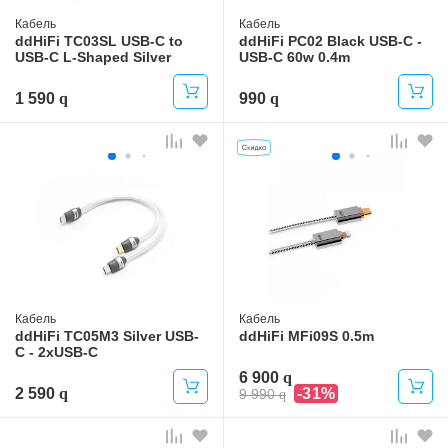
Кабель
Кабель
ddHiFi TC03SL USB-C to
ddHiFi PC02 Black USB-C -
USB-C L-Shaped Silver
USB-C 60w 0.4m
1 590
990
Кабель
Кабель
ddHiFi TC05M3 Silver USB-
ddHiFi MFi09S 0.5m
C - 2xUSB-C
6 900
2 590
-31%
9 990